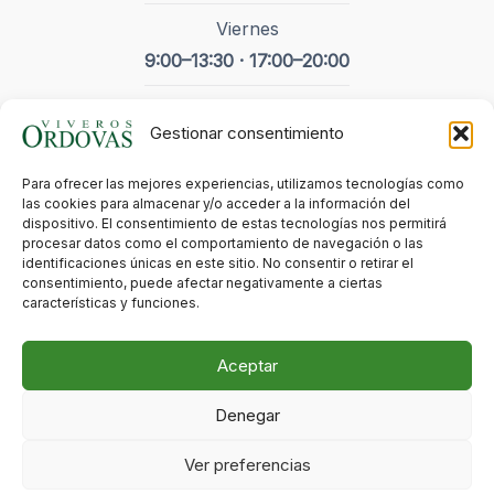
Viernes
9:00–13:30 · 17:00–20:00
Sábado
Gestionar consentimiento
9:00-14:00
Para ofrecer las mejores experiencias, utilizamos tecnologías como
Domingo
las cookies para almacenar y/o acceder a la información del
Cerrado
dispositivo. El consentimiento de estas tecnologías nos permitirá
procesar datos como el comportamiento de navegación o las
identificaciones únicas en este sitio. No consentir o retirar el
- Festivos
consentimiento, puede afectar negativamente a ciertas
características y funciones.
Cerrado
Aceptar
Denegar
Todos los derechos © 2026 Viveros Ordovás | Hecho con cariño
Zerion
por
Ver preferencias