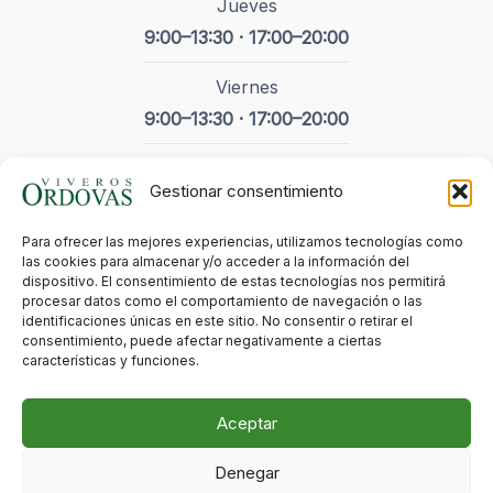
Jueves
9:00–13:30 · 17:00–20:00
Viernes
9:00–13:30 · 17:00–20:00
Sábado
Gestionar consentimiento
9:00-14:00
Para ofrecer las mejores experiencias, utilizamos tecnologías como
Domingo
las cookies para almacenar y/o acceder a la información del
Cerrado
dispositivo. El consentimiento de estas tecnologías nos permitirá
procesar datos como el comportamiento de navegación o las
identificaciones únicas en este sitio. No consentir o retirar el
- Festivos
consentimiento, puede afectar negativamente a ciertas
características y funciones.
Cerrado
Aceptar
Denegar
Todos los derechos © 2026 Viveros Ordovás | Hecho con cariño