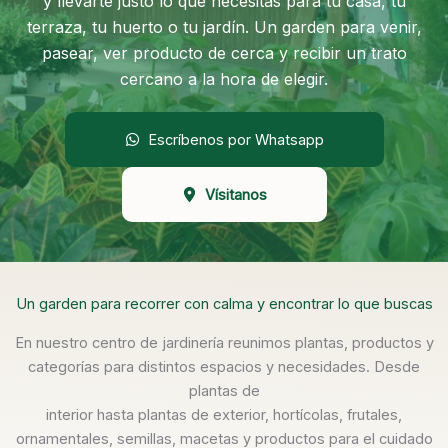
y llevarte justo lo que necesitas para tu casa, tu
terraza, tu huerto o tu jardín. Un garden para venir,
pasear, ver producto de cerca y recibir un trato
cercano a la hora de elegir.
Escríbenos por Whatsapp
Vísitanos
Un garden para recorrer con calma y encontrar lo que buscas
En nuestro centro de jardinería reunimos plantas, productos y
categorías para distintos espacios y necesidades. Desde
plantas de
interior hasta plantas de exterior, hortícolas, frutales,
ornamentales, semillas, macetas y productos para el cuidado