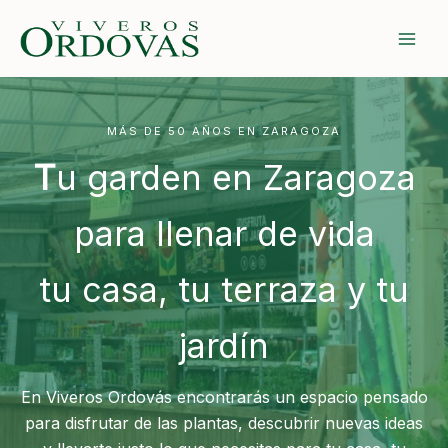
Ir
al
contenido
MÁS DE 50 AÑOS EN ZARAGOZA
T
u garden en Zaragoza
para llenar de vida
tu casa, tu terraza y tu
jardín
En Viveros Ordovás encontrarás un espacio pensado
para disfrutar de las plantas, descubrir nuevas ideas