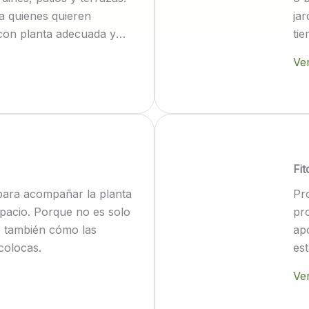
 quienes quieren
jar
 con planta adecuada y
ti
Ver
Fit
para acompañar la planta
Pr
pacio. Porque no es solo
pro
no también cómo las
ap
colocas.
es
Ver