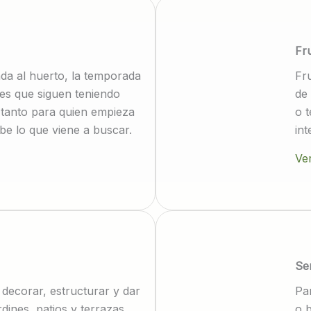
Fr
da al huerto, la temporada
Fru
des que siguen teniendo
de 
tanto para quien empieza
o 
e lo que viene a buscar.
in
Ver
Se
decorar, estructurar y dar
Pa
rdines, patios y terrazas.
o 