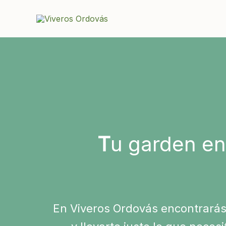
Ir
al
contenido
T
u garden en
En Viveros Ordovás encontrarás 